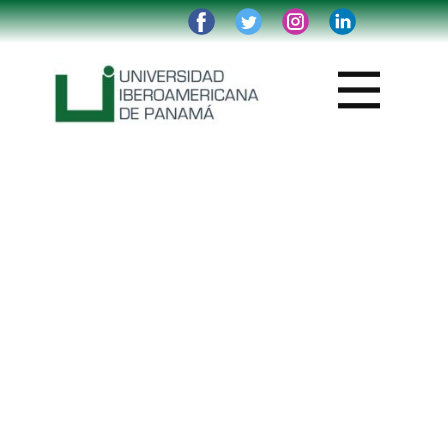
Institución
Reglamentos
Oferta Académica
Admisiones
Accesos
Graduados
Trabaja con nosotros