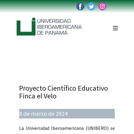
Institución
Reglamentos
Oferta Académica
Admisiones
Accesos
Proyecto Científico Educativo
Graduados
Finca el Velo
Trabaja con nosotros
8 de marzo de 2024
La Universidad Iberoamericana (UNIBERO) se