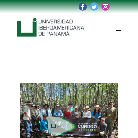
Institución
Reglamentos
Oferta Académica
Admisiones
Accesos
Graduados
Trabaja con nosotros