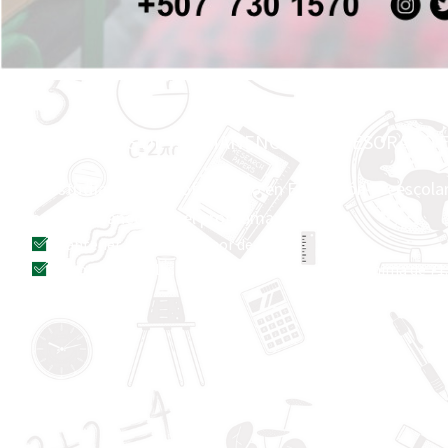
REQUISITOS DE PERMANENCIA: PROFESORADO E
El estudiante del Profesorado en Educación Preescolar 
para permanecer en el programa:
​Mantener indice no menor de 1.0.
Aprobar todas las asignaturas con una nota minima de 71.