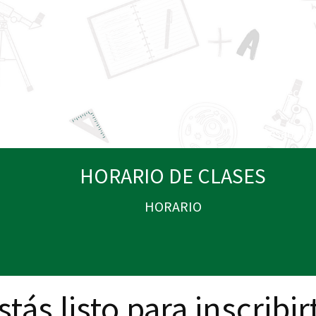
Será un p
como la ju
Recibirá u
socioecono
Desarrolla
HORARIO DE CLASES
HORARIO
stás listo para inscribir