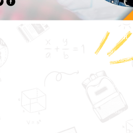
PERFIL
N EDUCACIÓN MEDIA DIVERSA
Al conclui
debe cumplir con los siguientes requisitos
Educación 
competenci
que permit
(CONOCER)
Tendra ́ d
pedagógico
(HACER);