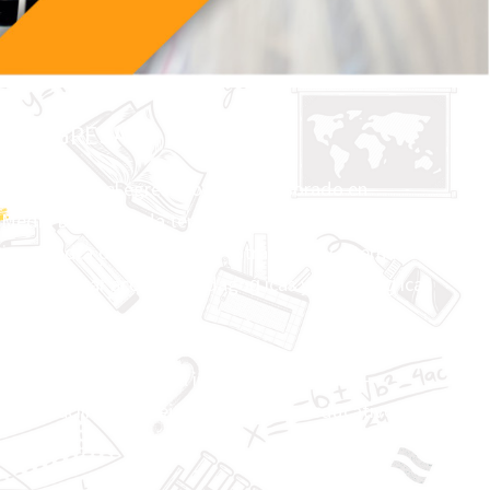
 DEL EGRESADO
r los estudios el egresado del Profesorado en
Media Diversificada tendrá las siguientes
as: Tendra ́dominio de las estrategias y alternativas
an proyectar acciones pedagoǵ icas y andragoǵ icas
;
ominio pleno de todo el instrumental técnico-
 que facilitará y mejorará el proceso educativo