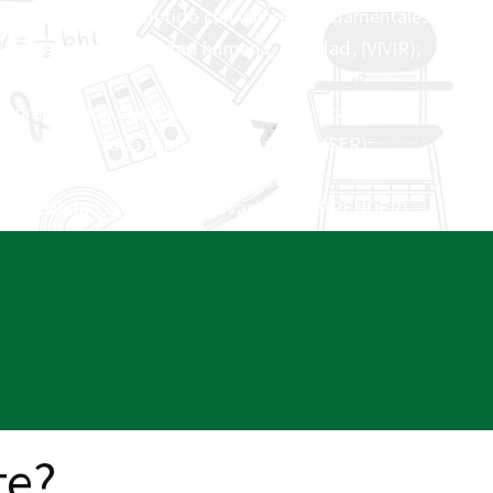
rofesional comprometido con valores fundamentales
sticia social, solidaridad humana, equidad, (VIVIR);
na preparación ética, cultural, humaniś tica y
ḿ ica conectada al mundo en cambio. (SER);
ra ́ habilidad creativa e innovacioń (EMPRENDER).
te?