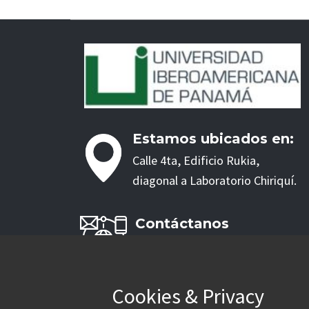
Estamos ubicados en:
Calle 4ta, Edificio Rukia,
diagonal a Laboratorio Chiriquí.
Contáctanos
Teléfono: 730-1489 / 730-1570
WhatsApp: +507-6781-3393
Contacto:
info@unibero.ac.pa
Cookies & Privacy